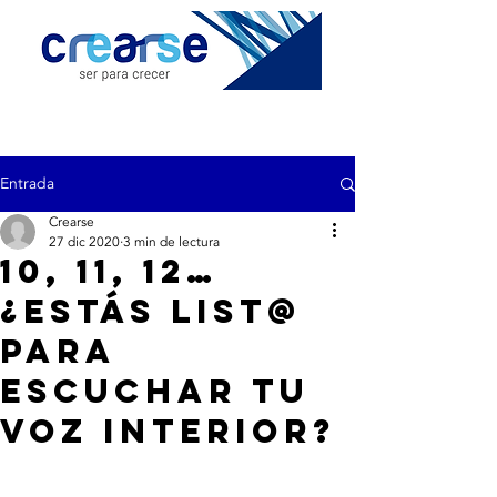
Entrada
Crearse
27 dic 2020
3 min de lectura
10, 11, 12…
¿estás list@
para
escuchar tu
voz interior?