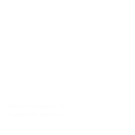
Contáctanos
ahora
doralymq@crearse.mx
81 8207 8184
y
81 1277 5639
Edificio Vértice, despacho 703.
Frida Kahlo 195. Valle Oriente,
S. Pedro Garza García