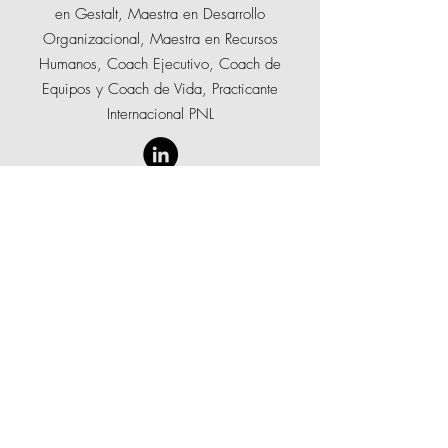
en Gestalt, Maestra en Desarrollo
Organizacional, Maestra en Recursos
Humanos, Coach Ejecutivo, Coach de
Equipos y Coach de Vida, Practicante
Internacional PNL
Contáctanos
ahora
doralymq@crearse.mx
81 8207 8184
y
81 1277 5639
Edificio Vértice, despacho 703.
Frida Kahlo 195. Valle Oriente,