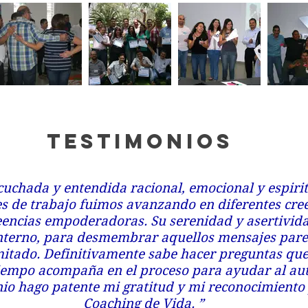
Testimonios
cuchada y entendida racional, emocional y espiri
es de trabajo fuimos avanzando en diferentes cree
eencias empoderadoras. Su serenidad y asertivid
interno, para desmembrar aquellos mensajes pare
itado. Definitivamente sabe hacer preguntas que 
iempo acompaña en el proceso para ayudar al au
nio hago patente mi gratitud y mi reconocimiento
Coaching de Vida. ”