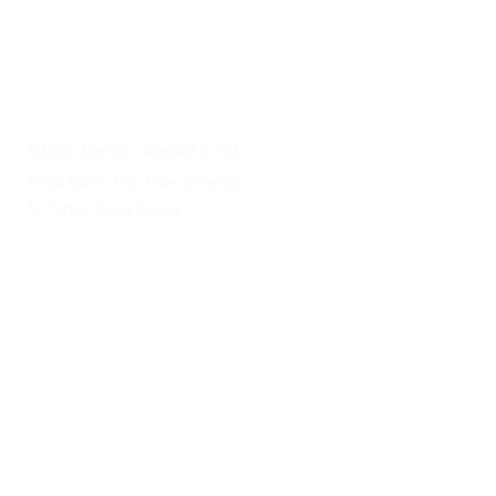
ahora
doralymq@crearse.mx
81 8207 8184
y
81 1277 5639
Edificio Vértice, despacho 703.
Frida Kahlo 195. Valle Oriente,
S. Pedro Garza García