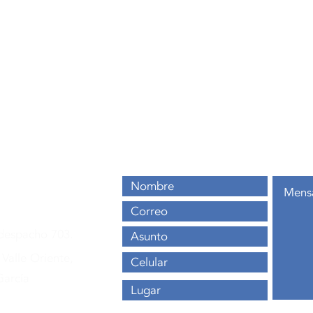
pa
tu
in
nal
ontáctanos aho
os
se.mx
81 1277 5639
, despacho 703.
 Valle Oriente,
García