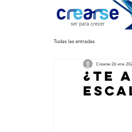
Todas las entradas
Crearse
26 ene 20
¿Te 
esca