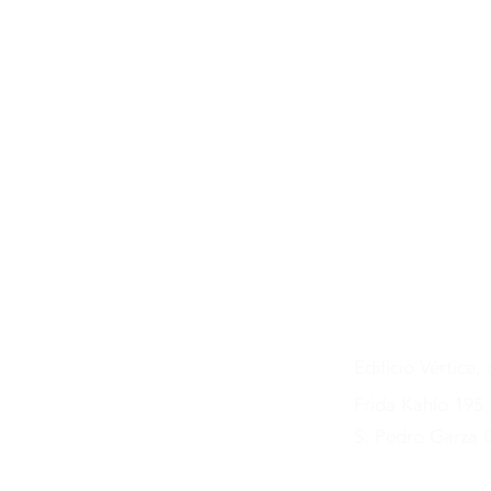
5 claves para
ejercer un
liderazgo
transformacio
C
en estos tiemp
doralymq@crear
81 8207 8184 y 
Edificio Vértice
Frida Kahlo 195.
S. Pedro Garza 