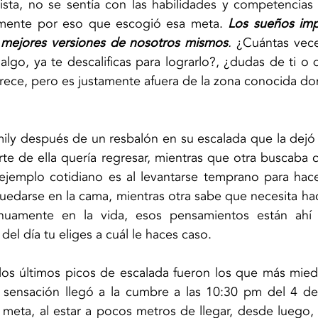
sta, no se sentía con las habilidades y competencias n
tamente por eso que escogió esa meta. 
Los sueños impo
 mejores versiones de nosotros mismos
. 
¿Cuántas vece
algo, ya te descalificas para lograrlo?, ¿dudas de ti o 
ece, pero es justamente afuera de la zona conocida don
mily después de un resbalón en su escalada que la dejó
te de ella quería regresar, mientras que otra buscaba co
jemplo cotidiano es al levantarse temprano para hacer 
uedarse en la cama, mientras otra sabe que necesita hace
inuamente en la vida, esos pensamientos están ahí 
l del día tu eliges a cuál le haces caso.
os últimos picos de escalada fueron los que más miedo
sensación llegó a la cumbre a las 10:30 pm del 4 de
a meta, al estar a pocos metros de llegar, desde luego, 